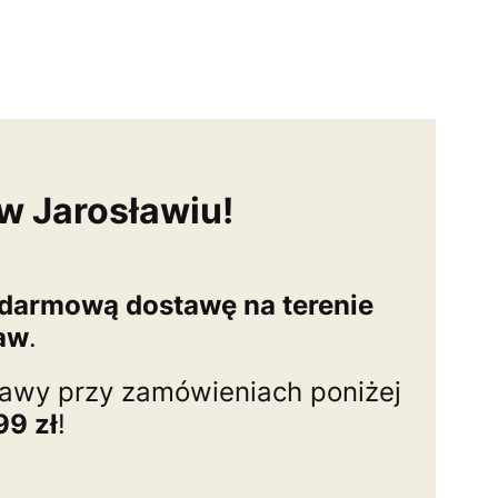
w Jarosławiu!
darmową dostawę na terenie
ław
.
tawy przy zamówieniach poniżej
99 zł
!