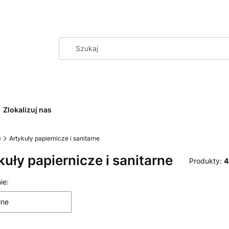
Zlokalizuj nas
e
Artykuły papiernicze i sanitarne
kuły papiernicze i sanitarne
Produkty:
4
a produktów
ie:
lne