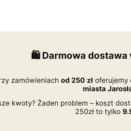
🛍️ Darmowa dostawa 
rzy zamówieniach
od 250 zł
oferujemy
miasta Jaros
sze kwoty? Żaden problem – koszt dos
250zł to tylko
9.