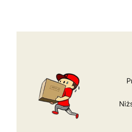
P
Niż