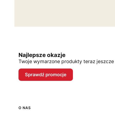
Najlepsze okazje
Twoje wymarzone produkty teraz jeszcze t
Sprawdź promocje
Linki w stopce
O NAS