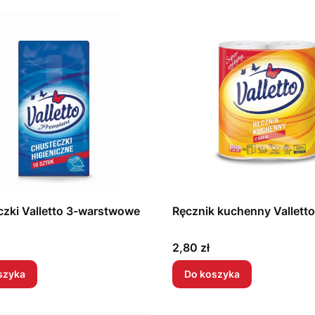
zki Valletto 3-warstwowe
Ręcznik kuchenny Valletto
Cena
2,80 zł
szyka
Do koszyka