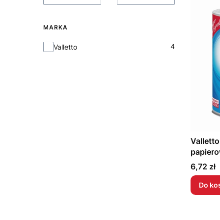
MARKA
Marka
4
Valletto
Vallett
papiero
listków
Cena
6,72 zł
Do ko