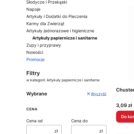
Słodycze i Przekąski
Napoje
Artykuły i Dodatki do Pieczenia
Karmy dla Zwierząt
Artykuły jednorazowe i higieniczne
Artykuły papiernicze i sanitarne
Zupy i przyprawy
Nowości
Promocje
Koniec menu
Filtry
w kategorii: Artykuły papiernicze i sanitarne
Chustec
Wybrane
Wyczyść
Cena
3,09 zł
CENA
Do ko
Cena od
Cena do
zł
zł