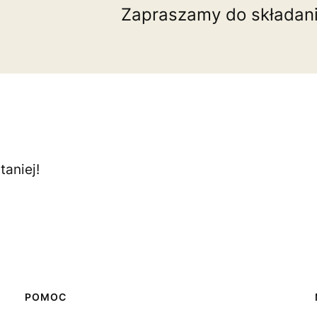
Zapraszamy do składan
aniej!
POMOC