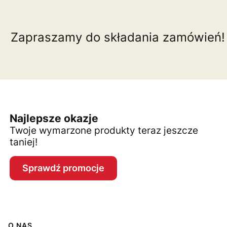
Zapraszamy do składania zamówień!
Najlepsze okazje
Twoje wymarzone produkty teraz jeszcze
taniej!
Sprawdź promocje
Linki w stopce
O NAS