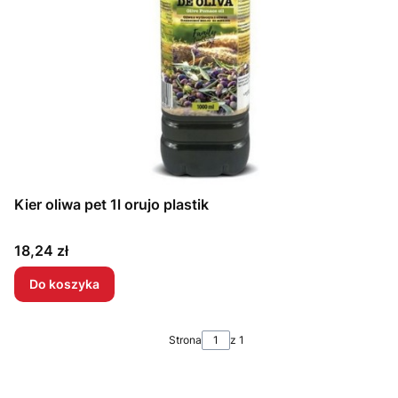
Kier oliwa pet 1l orujo plastik
Cena
18,24 zł
Do koszyka
Strona
z 1