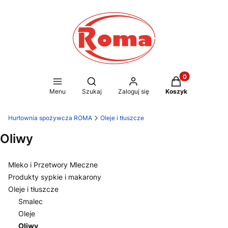
Produkty w kosz
Otwórz wyszukiwarkę
Menu
Szukaj
Zaloguj się
Koszyk
Hurtownia spożywcza ROMA
Oleje i tłuszcze
Oliwy
Mleko i Przetwory Mleczne
Produkty sypkie i makarony
Oleje i tłuszcze
Smalec
Oleje
Oliwy