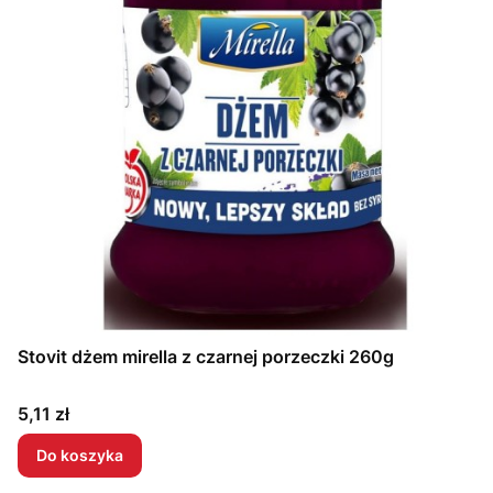
Stovit dżem mirella z czarnej porzeczki 260g
Cena
5,11 zł
Do koszyka