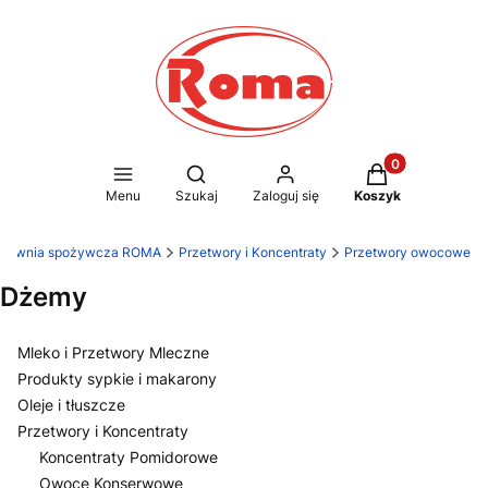
Produkty w kosz
Otwórz wyszukiwarkę
Menu
Szukaj
Zaloguj się
Koszyk
rtownia spożywcza ROMA
Przetwory i Koncentraty
Przetwory owocowe
Dżemy
Mleko i Przetwory Mleczne
Produkty sypkie i makarony
Oleje i tłuszcze
Przetwory i Koncentraty
Koncentraty Pomidorowe
Owoce Konserwowe