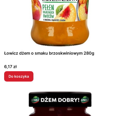
Łowicz dżem o smaku brzoskwiniowym 280g
Cena
6,17 zł
Do koszyka