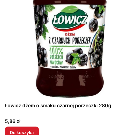
Łowicz dżem o smaku czarnej porzeczki 280g
Cena
5,86 zł
Do koszyka