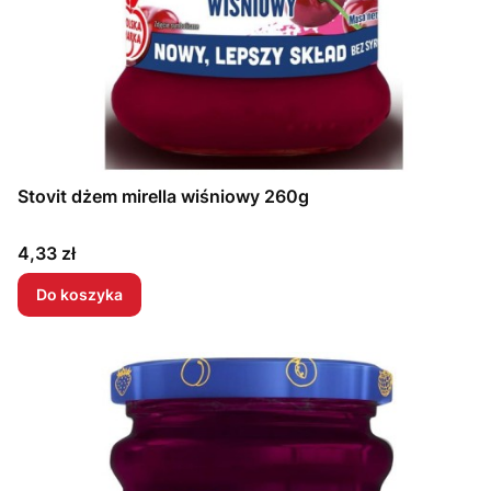
Stovit dżem mirella wiśniowy 260g
Cena
4,33 zł
Do koszyka