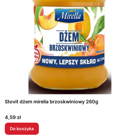
Stovit dżem mirella brzoskwiniowy 260g
Cena
4,59 zł
Do koszyka