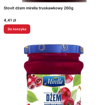
Stovit dżem mirella truskawkowy 260g
Cena
4,41 zł
Do koszyka