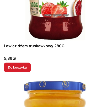
Łowicz dżem truskawkowy 280G
Cena
5,86 zł
Do koszyka