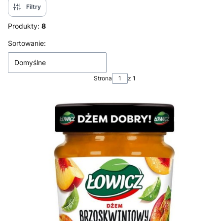
Filtry
Produkty:
8
Lista produktów
Sortowanie:
Domyślne
Strona
z 1