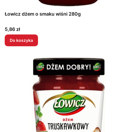
Łowicz dżem o smaku wiśni 280g
Cena
5,86 zł
Do koszyka