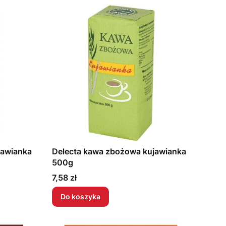
jawianka
Delecta kawa zbożowa kujawianka
500g
Cena
7,58 zł
Do koszyka