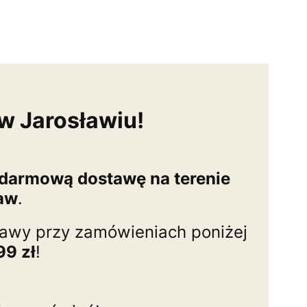
w Jarosławiu!
darmową dostawę na terenie
ław
.
tawy przy zamówieniach poniżej
99 zł
!