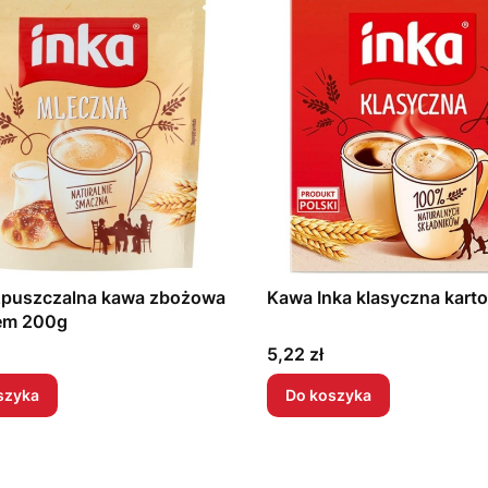
ozpuszczalna kawa zbożowa
Kawa Inka klasyczna kart
iem 200g
Cena
5,22 zł
szyka
Do koszyka