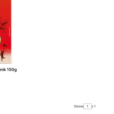
onik 150g
Strona
z 1