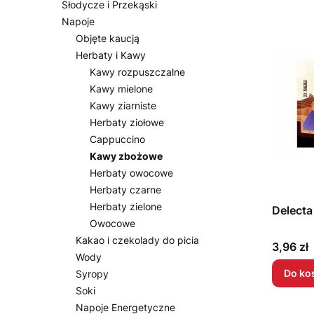
Słodycze i Przekąski
Napoje
Objęte kaucją
Herbaty i Kawy
Kawy rozpuszczalne
Kawy mielone
Kawy ziarniste
Herbaty ziołowe
Cappuccino
Kawy zbożowe
Herbaty owocowe
Herbaty czarne
Herbaty zielone
Delecta
Owocowe
Kakao i czekolady do picia
Cena
3,96 zł
Wody
Do ko
Syropy
Soki
Napoje Energetyczne