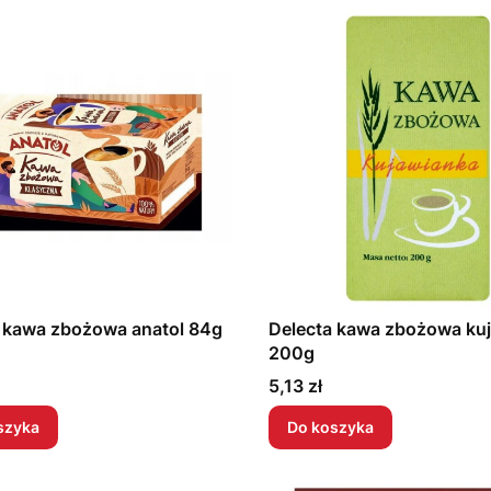
 kawa zbożowa anatol 84g
Delecta kawa zbożowa ku
200g
Cena
5,13 zł
szyka
Do koszyka