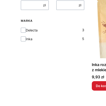
zł
zł
MARKA
Marka
3
Delecta
5
Inka
Inka r
z mlek
Cena
9,93 zł
Do ko