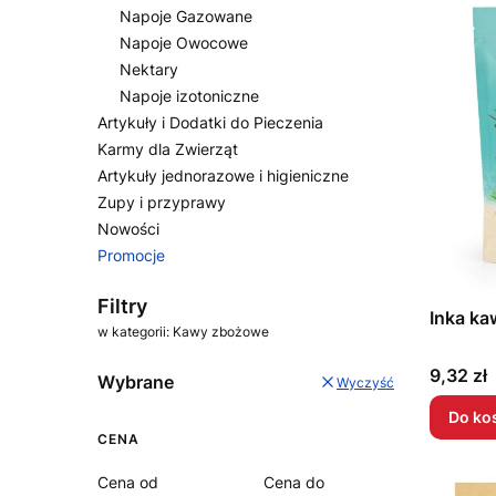
Napoje Gazowane
Napoje Owocowe
Nektary
Napoje izotoniczne
Artykuły i Dodatki do Pieczenia
Karmy dla Zwierząt
Artykuły jednorazowe i higieniczne
Zupy i przyprawy
Nowości
Promocje
Koniec menu
Filtry
Inka k
w kategorii: Kawy zbożowe
Cena
9,32 zł
Wybrane
Wyczyść
Do ko
CENA
Cena od
Cena do