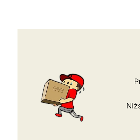
P
Niż