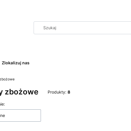
Zlokalizuj nas
zbożowe
y zbożowe
Produkty:
8
a produktów
ie:
lne