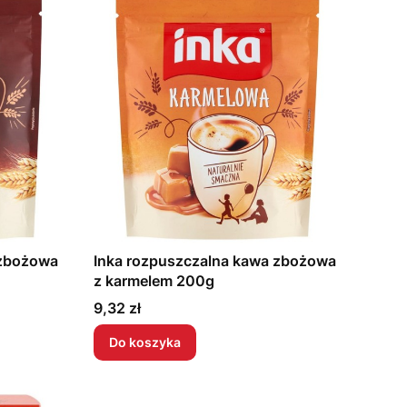
 zbożowa
Inka rozpuszczalna kawa zbożowa
z karmelem 200g
Cena
9,32 zł
Do koszyka