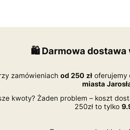
🛍️ Darmowa dostawa 
rzy zamówieniach
od 250 zł
oferujemy
miasta Jaros
sze kwoty? Żaden problem – koszt dos
250zł to tylko
9.