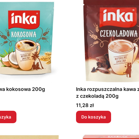
awa kokosowa 200g
Inka rozpuszczalna kawa
z czekoladą 200g
Cena
11,28 zł
szyka
Do koszyka