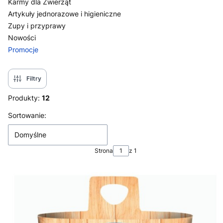
Karmy dla Zwierząt
Artykuły jednorazowe i higieniczne
Zupy i przyprawy
Nowości
Promocje
Koniec menu
Filtry
Produkty:
12
Lista produktów
Sortowanie:
Domyślne
Strona
z 1