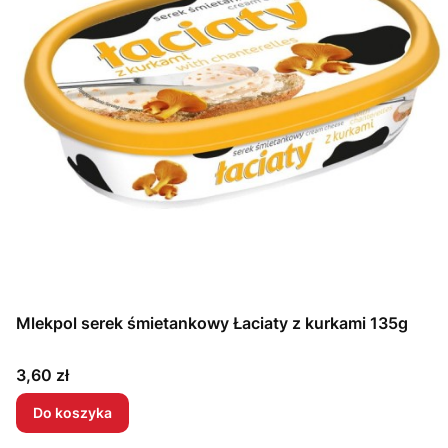
Mlekpol serek śmietankowy Łaciaty z kurkami 135g
Cena
3,60 zł
Do koszyka