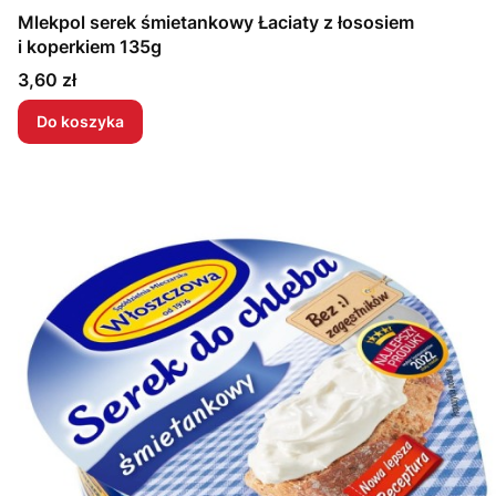
Mlekpol serek śmietankowy Łaciaty z łososiem
i koperkiem 135g
Cena
3,60 zł
Do koszyka