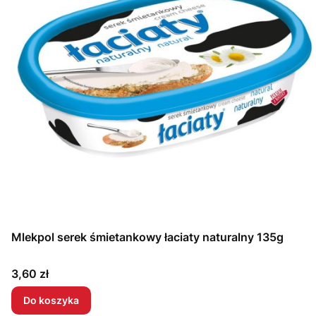
Mlekpol serek śmietankowy łaciaty naturalny 135g
Cena
3,60 zł
Do koszyka