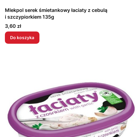
Mlekpol serek śmietankowy łaciaty z cebulą
i szczypiorkiem 135g
Cena
3,60 zł
Do koszyka