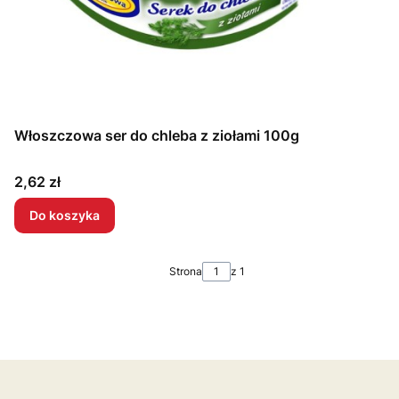
Włoszczowa ser do chleba z ziołami 100g
Cena
2,62 zł
Do koszyka
Strona
z 1