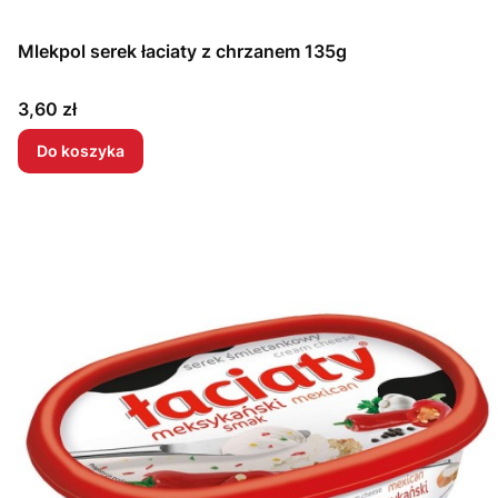
Mlekpol serek łaciaty z chrzanem 135g
Cena
3,60 zł
Do koszyka