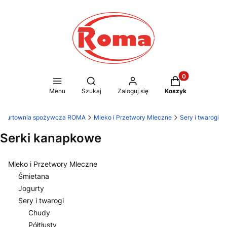
Produkty w kosz
Otwórz wyszukiwarkę
Menu
Szukaj
Zaloguj się
Koszyk
Hurtownia spożywcza ROMA
Mleko i Przetwory Mleczne
Sery i twarogi
Serki kanapkowe
Mleko i Przetwory Mleczne
Śmietana
Jogurty
Sery i twarogi
Chudy
Półtłusty