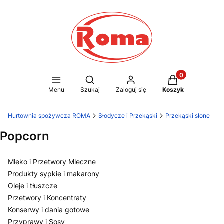
Produkty w kosz
Otwórz wyszukiwarkę
Menu
Szukaj
Zaloguj się
Koszyk
Hurtownia spożywcza ROMA
Słodycze i Przekąski
Przekąski słone
Popcorn
Mleko i Przetwory Mleczne
Produkty sypkie i makarony
Oleje i tłuszcze
Przetwory i Koncentraty
Konserwy i dania gotowe
Przyprawy i Sosy