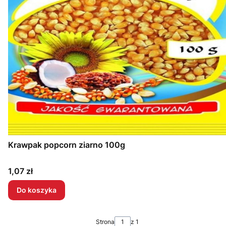
Krawpak popcorn ziarno 100g
Cena
1,07 zł
Do koszyka
Strona
z 1