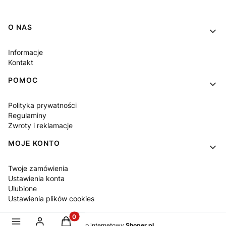
Linki w stopce
O NAS
Informacje
Kontakt
POMOC
Polityka prywatności
Regulaminy
Zwroty i reklamacje
MOJE KONTO
Twoje zamówienia
Ustawienia konta
Ulubione
Ustawienia plików cookies
Produkty w koszyku: 0. Zobacz szczegóły
Sklep internetowy
Shoper.pl