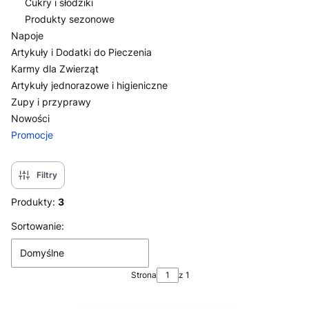
Cukry i słodziki
Produkty sezonowe
Napoje
Artykuły i Dodatki do Pieczenia
Karmy dla Zwierząt
Artykuły jednorazowe i higieniczne
Zupy i przyprawy
Nowości
Promocje
Koniec menu
Filtry
Produkty:
3
Lista produktów
Sortowanie:
Domyślne
Strona
z 1