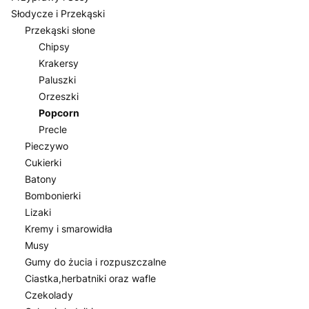
Słodycze i Przekąski
Przekąski słone
Chipsy
Krakersy
Paluszki
Orzeszki
Popcorn
Precle
Pieczywo
Cukierki
Batony
Bombonierki
Lizaki
Kremy i smarowidła
Musy
Gumy do żucia i rozpuszczalne
Ciastka,herbatniki oraz wafle
Czekolady