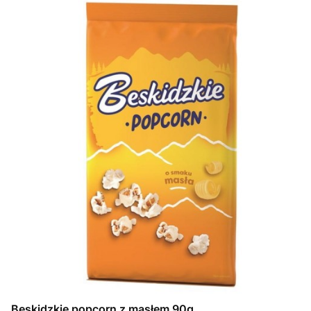
Beskidzkie popcorn z masłem 90g