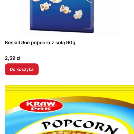
Beskidzkie popcorn z solą 90g
Cena
2,59 zł
Do koszyka