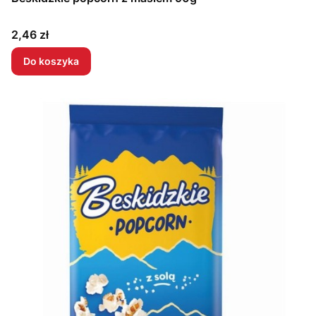
Cena
2,46 zł
Do koszyka