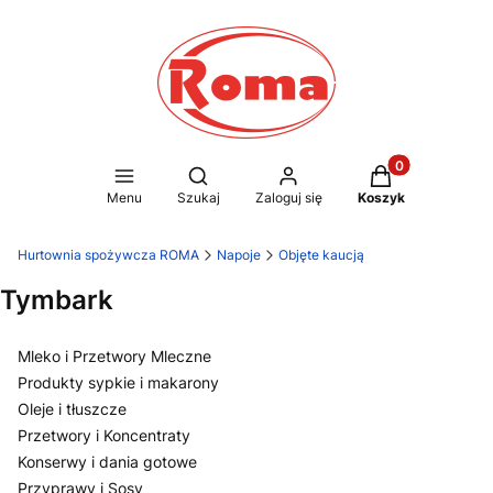
Produkty w kosz
Otwórz wyszukiwarkę
Menu
Szukaj
Zaloguj się
Koszyk
Hurtownia spożywcza ROMA
Napoje
Objęte kaucją
Tymbark
Mleko i Przetwory Mleczne
Produkty sypkie i makarony
Oleje i tłuszcze
Przetwory i Koncentraty
Konserwy i dania gotowe
Przyprawy i Sosy