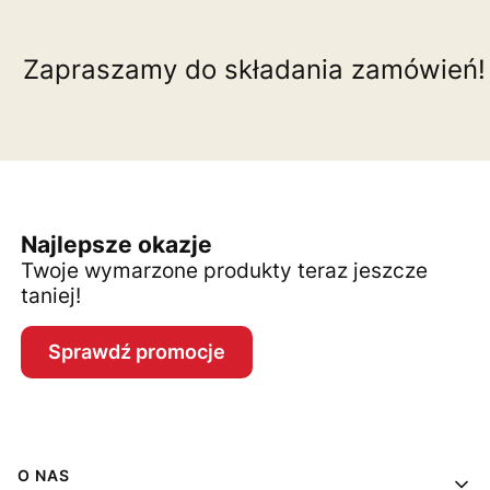
Zapraszamy do składania zamówień!
Najlepsze okazje
Twoje wymarzone produkty teraz jeszcze
taniej!
Sprawdź promocje
Linki w stopce
O NAS